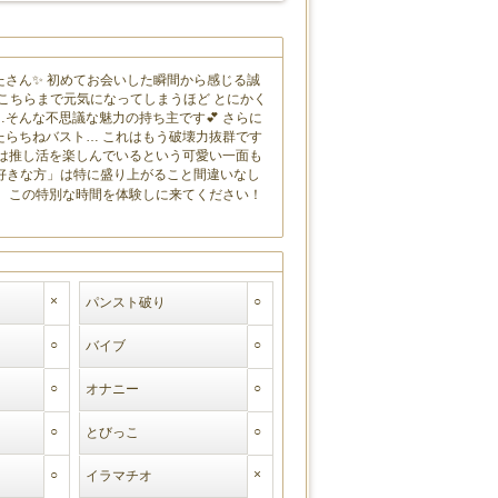
たさん✨ 初めてお会いした瞬間から感じる誠
でこちらまで元気になってしまうほど とにかく
そんな不思議な魅力の持ち主です💕 さらに
たらちねバスト… これはもう破壊力抜群です
では推し活を楽しんでいるという可愛い一面も
ク好きな方」は特に盛り上がること間違いなし
度、この特別な時間を体験しに来てください！
×
○
パンスト破り
○
○
バイブ
○
○
オナニー
○
○
とびっこ
○
×
イラマチオ