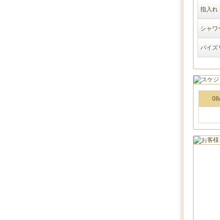
指入れ
シャワ
パイズ
08