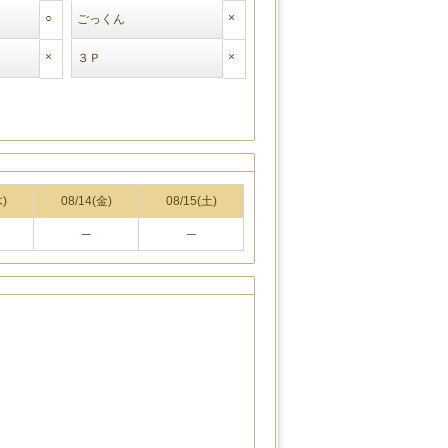
○
×
ごっくん
×
×
３Ｐ
木)
08/14(金)
08/15(土)
─
─