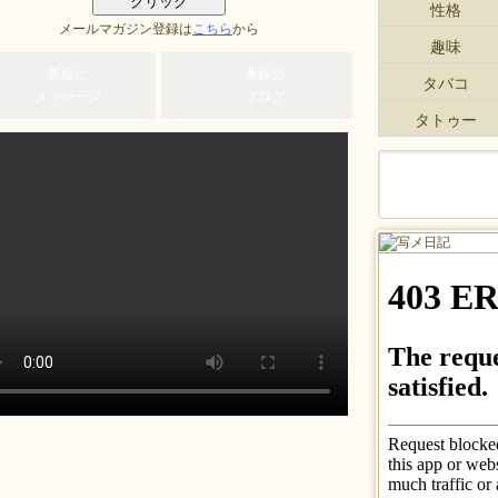
性格
メールマガジン登録は
こちら
から
趣味
奥様に
奥様の
タバコ
メッセージ
ブログ
タトゥー